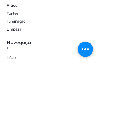
Filtros
Fontes
Iluminação
Limpeza
Navegaçã
o
Início
Catálogo
Sobre
Contato
Manuais de instruções
Blog
FAQ
Política de Privacidade
Política de Cookies