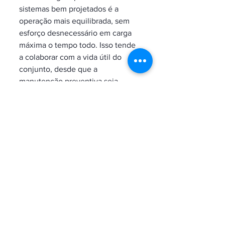
sistemas bem projetados é a 
operação mais equilibrada, sem 
esforço desnecessário em carga 
máxima o tempo todo. Isso tende 
a colaborar com a vida útil do 
conjunto, desde que a 
manutenção preventiva seja 
respeitada.
Aqui, o básico continua valendo: 
inspeção periódica, verificação de 
fluxo, limpeza adequada, 
checagem elétrica e 
acompanhamento de parâmetros 
de operação. Para o operador ou 
responsável técnico, a 
durabilidade não depende apenas 
da tecnologia embarcada, mas da 