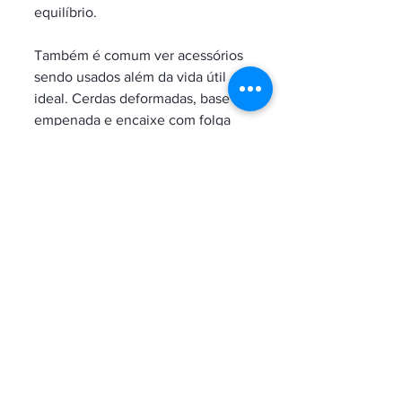
equilíbrio.
Também é comum ver acessórios 
sendo usados além da vida útil 
ideal. Cerdas deformadas, base 
empenada e encaixe com folga 
reduzem precisão. O profissional 
acaba compensando com mais 
força, o que aumenta o risco de 
desgaste na superfície. Em uma 
operação técnica, ferramenta 
cansada custa tempo e resultado.
O valor está no uso 
correto, não apenas 
no material