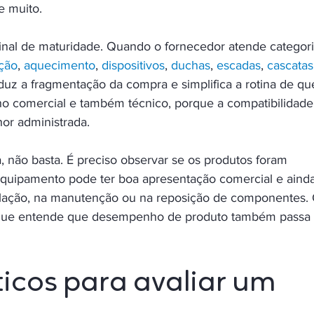
e muito.
sinal de maturidade. Quando o fornecedor atende categori
ção
, 
aquecimento
, 
dispositivos
, 
duchas
, 
escadas
, 
cascatas
eduz a fragmentação da compra e simplifica a rotina de q
nho comercial e também técnico, porque a compatibilidade
hor administrada.
, não basta. É preciso observar se os produtos foram 
equipamento pode ter boa apresentação comercial e ainda
stalação, na manutenção ou na reposição de componentes. 
e que entende que desempenho de produto também passa 
ticos para avaliar um 