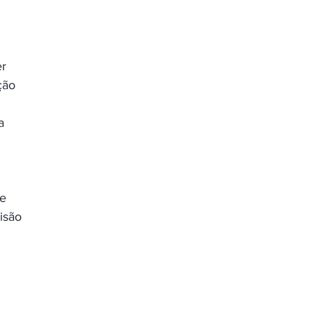
 
r 
ção 
 
a 
e 
isão 