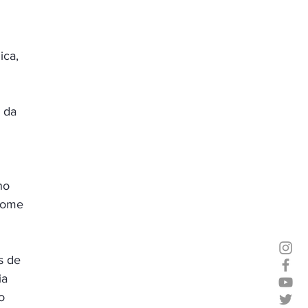
ica, 
 da 
no 
some 
s de 
a 
o 