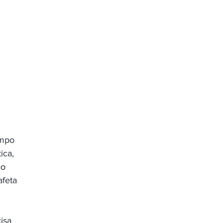
ampo 
ica, 
o 
afeta 
isa 