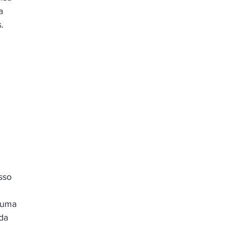
a 
. 
sso 
 
 uma 
da 