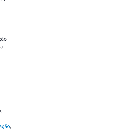
ção 
a 
e 
ação
, 