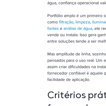
água, confiança operacional val
Portfólio amplo é um primeiro 
como 
filtração
, 
limpeza
, 
ilumina
fontes
 e 
análise de água
, ele r
vende ou instala. Isso gera ga
entre soluções tende a ser mel
Mas amplitude de linha, sozinha
pensados para o uso real. Um 
assim criar dificuldades na in
fornecedor confiável é aquel
facilidade de aplicação.
Critérios prá