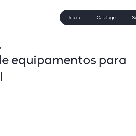
Início
Catálogo
S
a
de equipamentos para
l