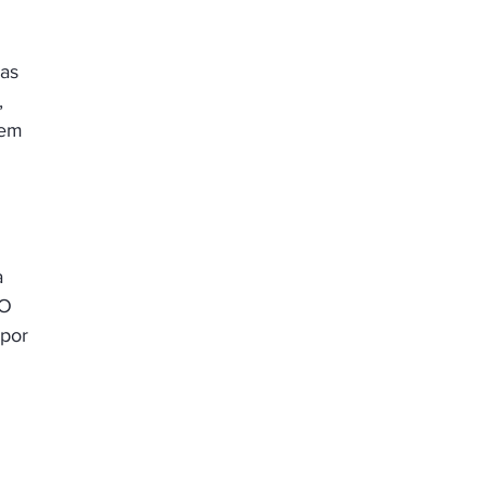
as 
, 
uem 
 
 
O 
por 