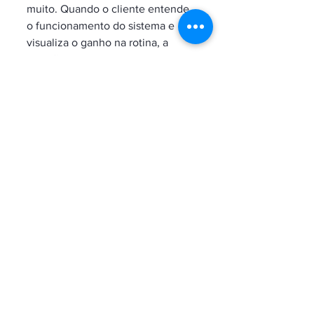
muito. Quando o cliente entende 
o funcionamento do sistema e 
visualiza o ganho na rotina, a 
decisão tende a ficar mais racional 
e menos baseada apenas em 
preço inicial. Em operações B2B, 
isso vale também para 
engenheiros, construtoras e 
administradores de 
empreendimentos, que precisam 
justificar tecnicamente a escolha.
Vale observar que o gerador de 
cloro a base de sal também puxa 
vendas complementares. Itens de 
análise da água, automação, sal, 
bombas, filtros e acessórios 
podem entrar em uma negociação 
mais completa. Para empresas 