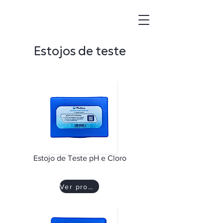
Estojos de teste
Estojo de Teste pH e Cloro
Ver produto