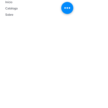
Início
Catálogo
Sobre
Contato
Manuais de instruções
Blog
FAQ
Política de Privacidade
Política de Cookies
Contato
pooltec@pooltec.com.br
(11) 2386-9199
-
(11) 99304-1000
Rua Jaguajira, 141. Jardim São Luís
São Paulo/SP - CEP
05846-330
Seg à Sex 08h às 17h
© 2025 Pooltec - CNPJ 14.120.981/0001-15
Desenvolvido por Paulo Prado