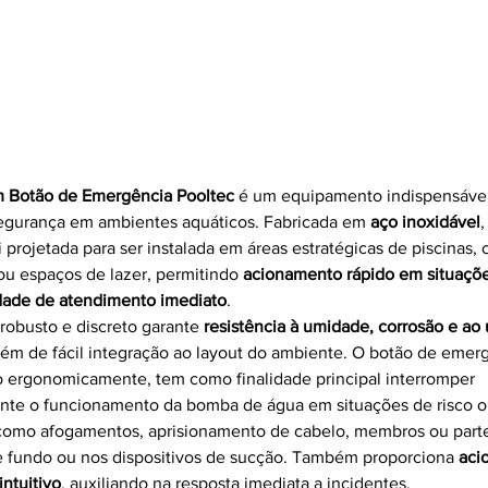
de Emergência - Parede
m Botão de Emergência Pooltec
 é um equipamento indispensável
segurança em ambientes aquáticos. Fabricada em 
aço inoxidável
,
i projetada para ser instalada em áreas estratégicas de piscinas, 
u espaços de lazer, permitindo 
acionamento rápido em situaçõe
dade de atendimento imediato
.
robusto e discreto garante 
resistência à umidade, corrosão e ao 
além de fácil integração ao layout do ambiente. O botão de emerg
 ergonomicamente, tem como finalidade principal interromper 
nte o funcionamento da bomba de água em situações de risco o
como afogamentos, aprisionamento de cabelo, membros ou parte
 fundo ou nos dispositivos de sucção. Também proporciona 
aci
intuitivo
, auxiliando na resposta imediata a incidentes.