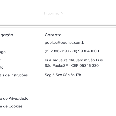
< Próximo
egação
Contato
pooltec@pooltec.com.br
(11) 2386-9199 - (11) 99304-1000
logo
e
Rua Jaguajira, 141. Jardim São Luís
São Paulo/SP - CEP 05846-330
to
Seg à Sex 08h às 17h
is de instruções
ica de Privacidade
ica de Cookies