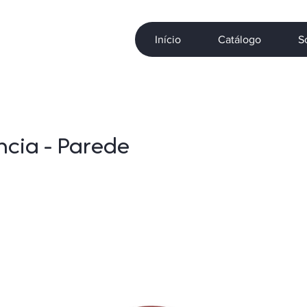
Início
Catálogo
S
cia - Parede