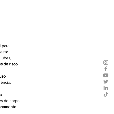
 para 
 essa 
clubes, 
s de risco 
uso 
ência, 
u 
s do corpo 
onamento 