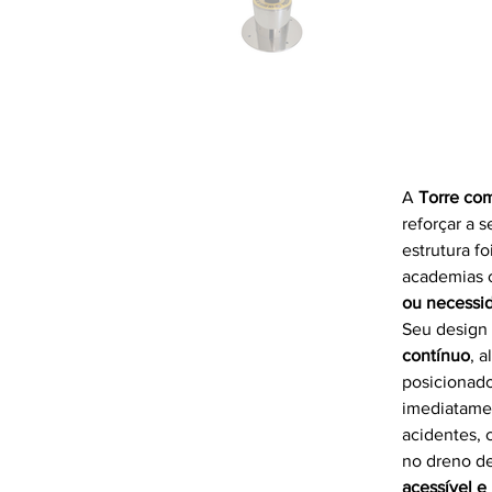
Fora
da
galeria
Botão 
A 
Torre co
reforçar a 
estrutura fo
academias o
ou necessi
Seu design 
contínuo
, 
posicionado
imediatame
acidentes, 
no dreno de
acessível e 