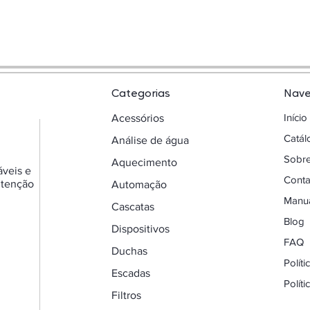
Categorias
Nav
Início
Acessórios
Catá
Análise de água
Sobr
Aquecimento
áveis e
Conta
utenção
Automação
Manua
Cascatas
Blog
Dispositivos
FAQ
Duchas
Polít
Escadas
Polít
Filtros