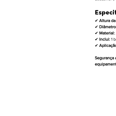
Especi
✔ 
Altura da
✔ 
Diâmetro
✔ 
Material:
✔ 
Inclui:
 1 
✔ 
Aplicaçã
Segurança 
equipamento