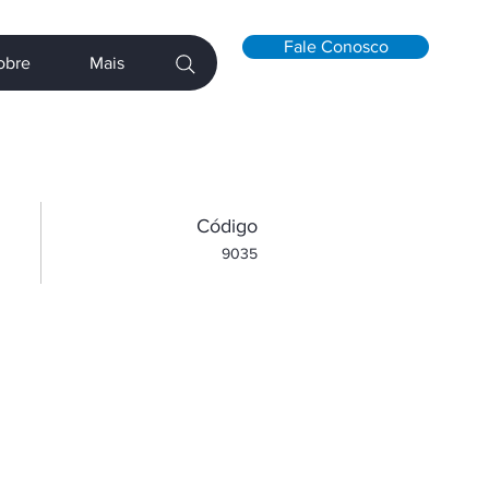
Fale Conosco
obre
Mais
​Código
9035