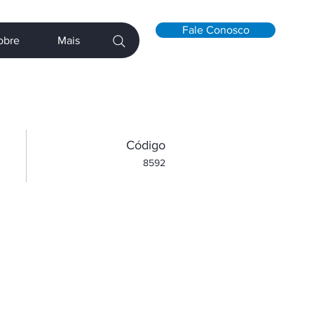
Fale Conosco
obre
Mais
​Código
8592