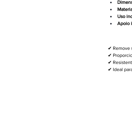
Dimen
Materia
Uso in
Apoio 
Benefíc
✔ Remove su
✔ Proporcio
✔ Resistent
✔ Ideal par