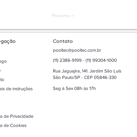
< Próximo
egação
Contato
pooltec@pooltec.com.br
(11) 2386-9199 - (11) 99304-1000
logo
e
Rua Jaguajira, 141. Jardim São Luís
São Paulo/SP - CEP 05846-330
to
Seg à Sex 08h às 17h
is de instruções
ica de Privacidade
ica de Cookies