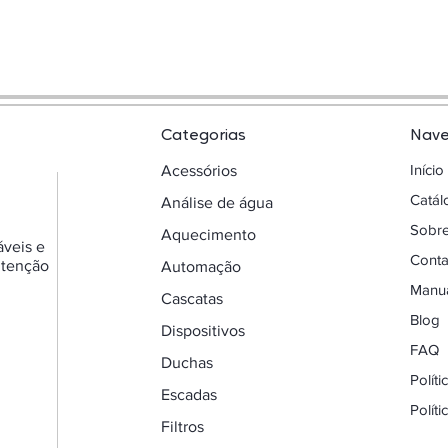
Categorias
Nav
Início
Acessórios
Catá
Análise de água
Sobr
Aquecimento
áveis e
Conta
utenção
Automação
Manua
Cascatas
Blog
Dispositivos
FAQ
Duchas
Polít
Escadas
Polít
Filtros