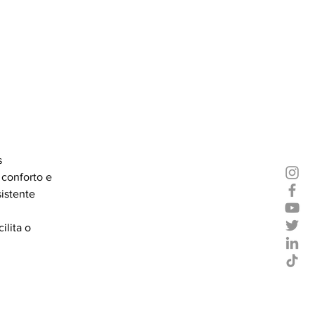
s 
conforto e 
sistente 
ilita o 