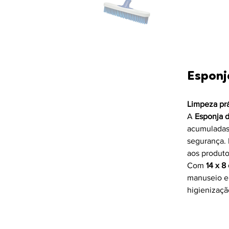
Esponj
Limpeza prá
A 
Esponja 
acumuladas 
segurança. 
aos produto
Com 
14 x 8
manuseio e 
higienizaçã
Caract