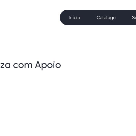
Início
Catálogo
S
eza com Apoio