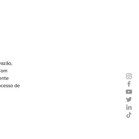
vazão, 
 Com 
ente 
ocesso de 