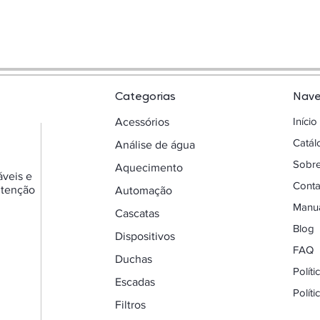
Categorias
Nav
Início
Acessórios
Catá
Análise de água
Sobr
Aquecimento
áveis e
Conta
utenção
Automação
Manua
Cascatas
Blog
Dispositivos
FAQ
Duchas
Polít
Escadas
Polít
Filtros