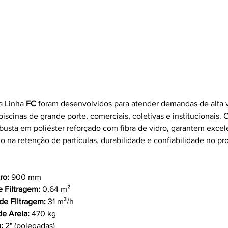
FC 90
a Linha 
FC
 foram desenvolvidos para atender demandas de alta 
piscinas de grande porte, comerciais, coletivas e institucionais.
obusta em poliéster reforçado com fibra de vidro, garantem excel
na retenção de partículas, durabilidade e confiabilidade no pr
ro:
 900 mm
e Filtragem:
 0,64 m²
de Filtragem:
 31 m³/h
de Areia:
 470 kg
:
 2" (polegadas)