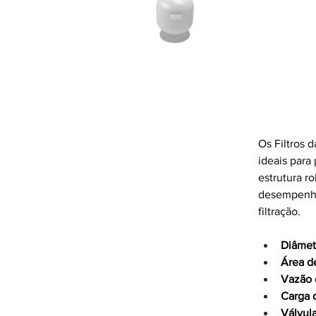
Filtro 
Os Filtros d
ideais para 
estrutura r
desempenho 
filtração.
Diâmet
Área d
Vazão 
Carga 
Válvula