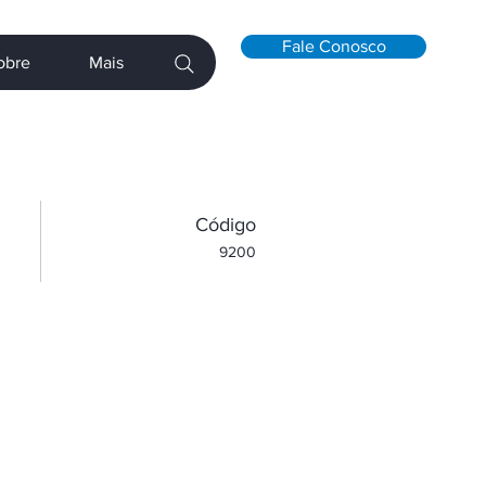
Fale Conosco
obre
Mais
​Código
9200