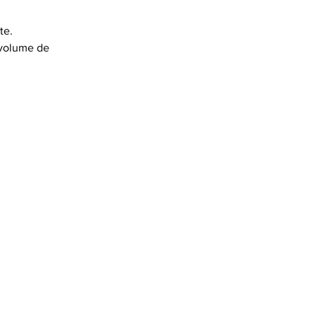
e. 
 volume de 