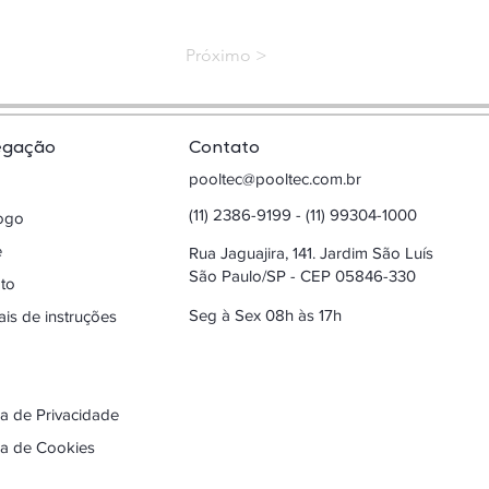
< Próximo
egação
Contato
pooltec@pooltec.com.br
(11) 2386-9199 - (11) 99304-1000
logo
e
Rua Jaguajira, 141. Jardim São Luís
São Paulo/SP - CEP 05846-330
to
Seg à Sex 08h às 17h
is de instruções
ica de Privacidade
ica de Cookies