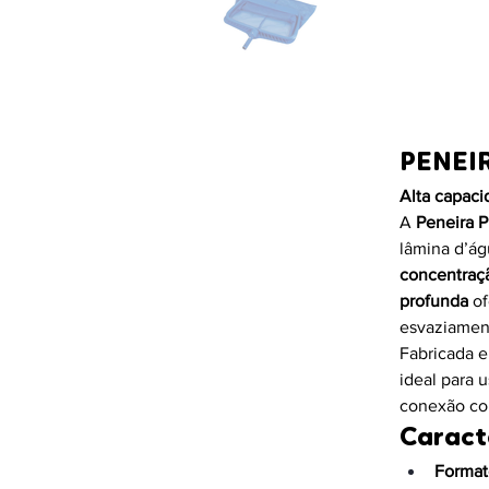
PENEI
Alta capaci
A 
Peneira P
lâmina d’ág
concentraçã
profunda
 o
esvaziament
Fabricada 
ideal para 
conexão com
Caract
Format