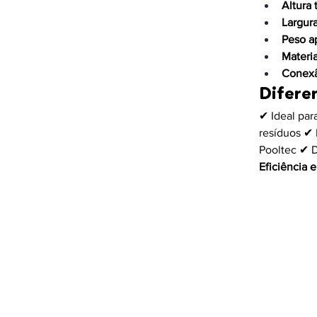
Altura 
Largura
Peso a
Materia
Conex
Difere
✔ Ideal par
resíduos ✔ 
Pooltec ✔ D
Eficiência 