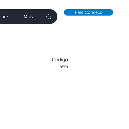
Fale Conosco
obre
Mais
​Código
8591