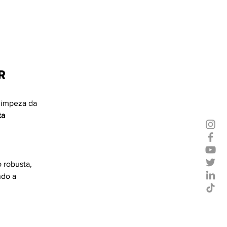
R
 limpeza da 
ta 
 robusta, 
ndo a 