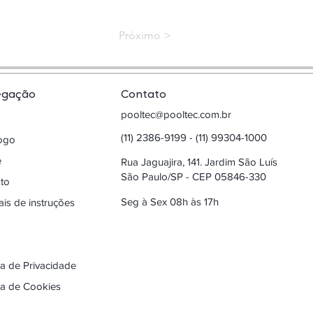
< Próximo
egação
Contato
pooltec@pooltec.com.br
(11) 2386-9199 - (11) 99304-1000
logo
e
Rua Jaguajira, 141. Jardim São Luís
São Paulo/SP - CEP 05846-330
to
Seg à Sex 08h às 17h
is de instruções
ica de Privacidade
ica de Cookies