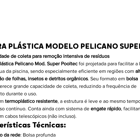
RA PLÁSTICA MODELO PELICANO SUPE
dade de coleta para remoção intensiva de resíduos
lástica Pelicano Mod. Super Pooltec 
foi projetada para facilitar a
ua da piscina, sendo especialmente eficiente em regiões com 
al
o de folhas, insetos e detritos orgânicos
. Seu formato em 
bolsa 
ferece grande capacidade de coleta, reduzindo a frequência de 
o durante o uso.
em 
termoplástico resistente
, a estrutura é leve e ao mesmo tempo
uso contínuo. Conta ainda com sistema de 
engate rápido
, facilita
 cabos telescópicos (não incluso).
erísticas Técnicas:
o da rede
: Bolsa profunda