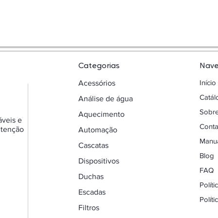
Categorias
Nav
Início
Acessórios
Catá
Análise de água
Sobr
Aquecimento
áveis e
Conta
utenção
Automação
Manua
Cascatas
Blog
Dispositivos
FAQ
Duchas
Polít
Escadas
Polít
Filtros