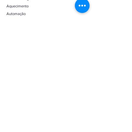
Aquecimento
Automação
Cascatas
Dispositivos
Duchas
Escadas
Filtros
Fontes
Iluminação
Limpeza
Navegaçã
o
Início
Catálogo
Sobre
Contato